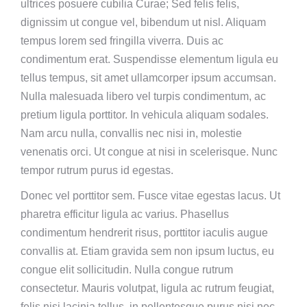
ultrices posuere cubilia Curae; Sed felis felis,
dignissim ut congue vel, bibendum ut nisl. Aliquam
tempus lorem sed fringilla viverra. Duis ac
condimentum erat. Suspendisse elementum ligula eu
tellus tempus, sit amet ullamcorper ipsum accumsan.
Nulla malesuada libero vel turpis condimentum, ac
pretium ligula porttitor. In vehicula aliquam sodales.
Nam arcu nulla, convallis nec nisi in, molestie
venenatis orci. Ut congue at nisi in scelerisque. Nunc
tempor rutrum purus id egestas.
Donec vel porttitor sem. Fusce vitae egestas lacus. Ut
pharetra efficitur ligula ac varius. Phasellus
condimentum hendrerit risus, porttitor iaculis augue
convallis at. Etiam gravida sem non ipsum luctus, eu
congue elit sollicitudin. Nulla congue rutrum
consectetur. Mauris volutpat, ligula ac rutrum feugiat,
felis nisi lacinia tellus, in pellentesque purus nisi nec