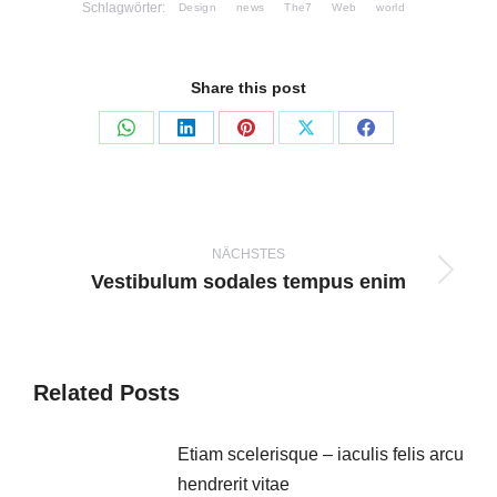
Schlagwörter:
Design
news
The7
Web
world
Share this post
Teilen
Teilen
Teilen
Teilen
Teilen
auf
auf
auf
auf
auf
WhatsApp
LinkedIn
Pinterest
X
Facebook
Kommentarnavigation
NÄCHSTES
Vestibulum sodales tempus enim
Nächster
Beitrag:
Related Posts
Etiam scelerisque – iaculis felis arcu
hendrerit vitae