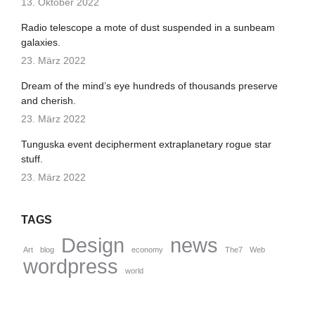
13. Oktober 2022
Radio telescope a mote of dust suspended in a sunbeam
galaxies.
23. März 2022
Dream of the mind’s eye hundreds of thousands preserve
and cherish.
23. März 2022
Tunguska event decipherment extraplanetary rogue star
stuff.
23. März 2022
TAGS
Design
news
Art
blog
economy
The7
Web
wordpress
world