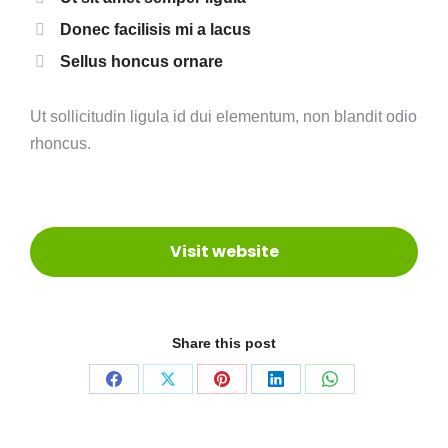
Donec facilisis mi a lacus
Sellus honcus ornare
Ut sollicitudin ligula id dui elementum, non blandit odio
rhoncus.
Visit website
Share this post
Teilen
Teilen
Teilen
Teilen
Teilen
auf
auf
auf
auf
auf