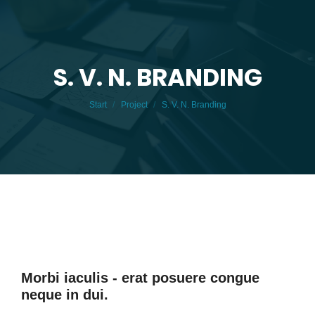
S. V. N. BRANDING
Sie befinden sich hier:
Start
Project
S. V. N. Branding
Morbi iaculis - erat posuere congue
neque in dui.