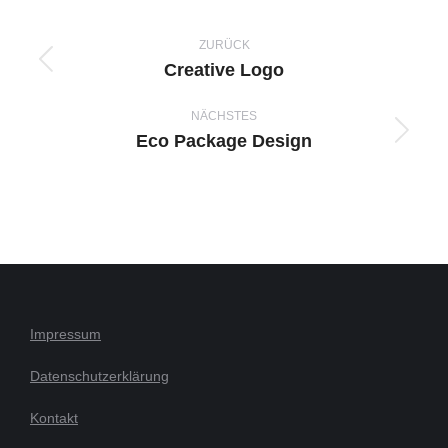
Facebook
X
Pinterest
LinkedIn
WhatsApp
Project
navigation
ZURÜCK
Creative Logo
Previous
project:
NÄCHSTES
Eco Package Design
Next
project:
Impressum
Datenschutzerklärung
Kontakt