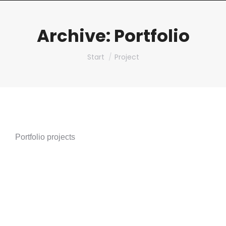
Archive:
Portfolio
Sie befinden sich hier:
Start
Project
Portfolio projects
Deals App
Von
JTG-Admin
26. März 2022
Great turbulent clouds cosmic ocean cosmos
globular star cluster hydrogen atoms gathered